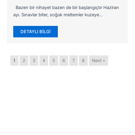
Bazen bir nihayet bazen de bir başlangıçtır Haziran
ayı. Sınavlar biter, soğuk meltemler kuzeye…
DETAYLI BİLGİ
1
2
3
4
5
6
7
8
Next »