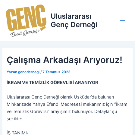
İçeriğe
Main
atla
Uluslararası
Men
Genç Derneği
Çalışma Arkadaşı Arıyoruz!
Yazan
gencdernegi
/
7 Temmuz 2023
İKRAM VE TEMİZLİK GÖREVLİSİ ARANIYOR
Uluslararası Genç Derneği olarak Üsküdar’da bulunan
Minkarizade Yahya Efendi Medresesi mekanımız için “İkram
ve Temizlik Görevlisi” arayışımız bulunuyor. Detaylar şu
şekilde:
İŞ TANIMI: