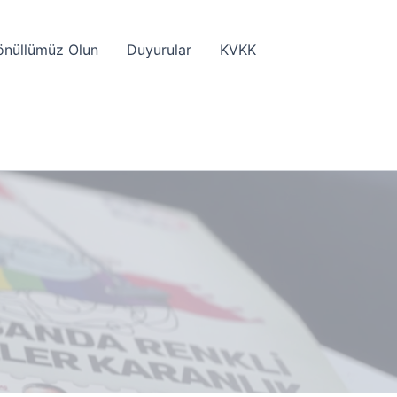
önüllümüz Olun
Duyurular
KVKK