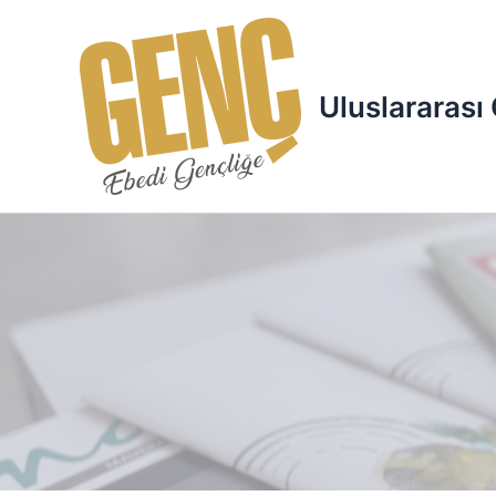
İçeriğe
atla
Uluslararası