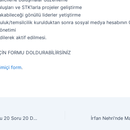
uşları ve STK’larla projeler geliştirme
akabileceği gönüllü liderler yetiştirme
luluk/temsilcilik kurulduktan sonra sosyal medya hesabını
yönetimi
edilerek aktif edilmesi.
ÇİN FORMU DOLDURABİLİRSİNİZ
imiçi form
.
Mehmet Güllüoğlu 20 Soru 20 Dakika’da