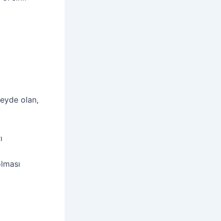
zeyde olan,
ı
olması