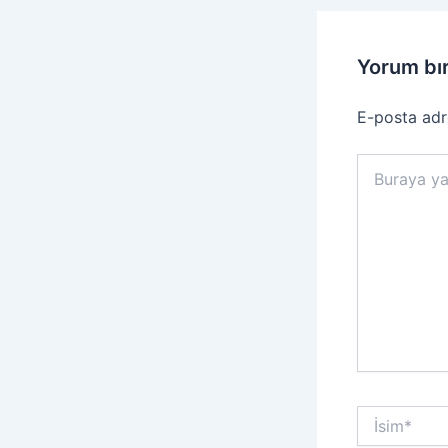
Yorum bı
E-posta adr
Buraya
yazın..
İsim*