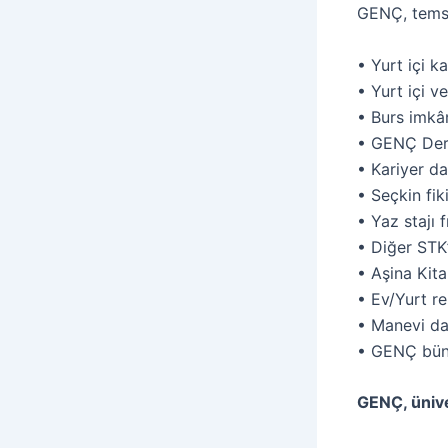
GENÇ, temsi
• Yurt içi k
• Yurt içi v
• Burs imkân
• GENÇ Derg
• Kariyer da
• Seçkin fik
• Yaz stajı f
• Diğer STK’l
• Aşina Kit
• Ev/Yurt re
• Manevi da
• GENÇ büny
GENÇ, ünive