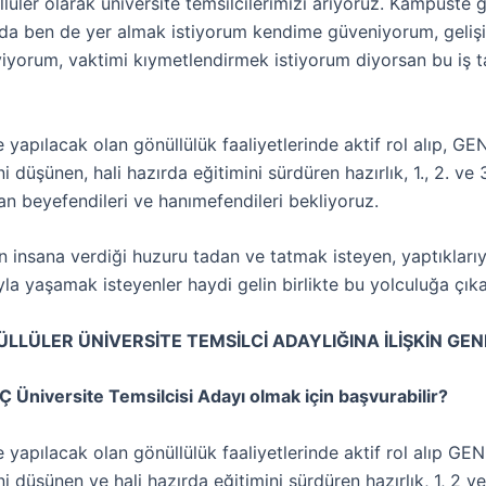
üler olarak üniversite temsilcilerimizi arıyoruz. Kampüste g
nda ben de yer almak istiyorum kendime güveniyorum, geliş
eviyorum, vaktimi kıymetlendirmek istiyorum diyorsan bu iş 
 yapılacak olan gönüllülük faaliyetlerinde aktif rol alıp, GEN
i düşünen, hali hazırda eğitimini sürdüren hazırlık, 1., 2. ve 3
an beyefendileri ve hanımefendileri bekliyoruz.
 insana verdiği huzuru tadan ve tatmak isteyen, yaptıklarıy
la yaşamak isteyenler haydi gelin birlikte bu yolculuğa çıka
LLÜLER ÜNİVERSİTE TEMSİLCİ ADAYLIĞINA İLİŞKİN GENE
 Üniversite Temsilcisi Adayı olmak için başvurabilir?
 yapılacak olan gönüllülük faaliyetlerinde aktif rol alıp GEN
i düşünen ve hali hazırda eğitimini sürdüren hazırlık, 1, 2 ve 