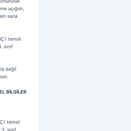
önüllülük
ime açığım,
tam sana
Ç’i temsil
. sınıf
la değil
lım.
L BİLGİLER
Ç’i temsil
3. sınıf