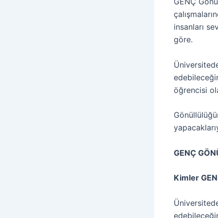
GENÇ Gönüll
çalışmaları
insanları s
göre.
Üniversitede
edebileceğin
öğrencisi ol
Gönüllülüğün
yapacaklarıy
GENÇ GÖNÜ
Kimler GENÇ
Üniversitede
edebileceğin