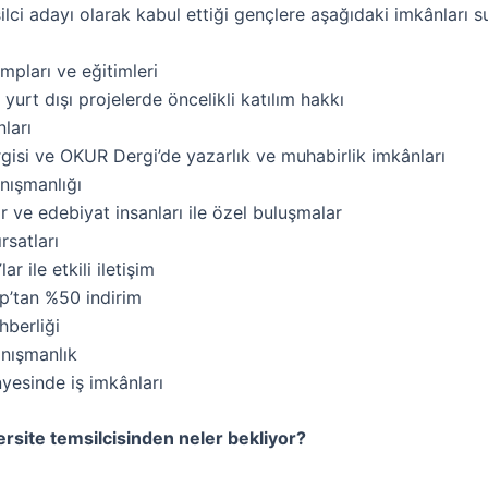
lci adayı olarak kabul ettiği gençlere aşağıdaki imkânları 
ampları ve eğitimleri
e yurt dışı projelerde öncelikli katılım hakkı
ları
isi ve OKUR Dergi’de yazarlık ve muhabirlik imkânları
nışmanlığı
ir ve edebiyat insanları ile özel buluşmalar
ırsatları
ar ile etkili iletişim
ap’tan %50 indirim
hberliği
nışmanlık
esinde iş imkânları
rsite temsilcisinden neler bekliyor?