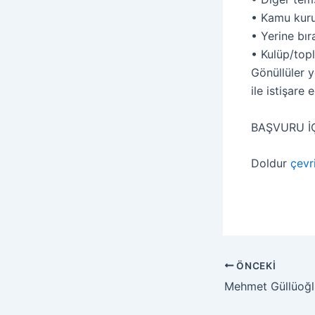
• Kamu kurul
• Yerine bır
• Kulüp/top
Gönüllüler 
ile istişare 
BAŞVURU İ
Doldur
çevr
ÖNCEKI