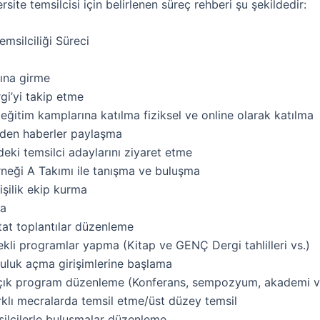
site temsilcisi için belirlenen süreç rehberi şu şekildedir:
emsilciliği Süreci
ğına girme
i’yi takip etme
eğitim kamplarına katılma fiziksel ve online olarak katılma
eden haberler paylaşma
rdeki temsilci adaylarını ziyaret etme
eği A Takımı ile tanışma ve buluşma
işilik ekip kurma
ma
tat toplantılar düzenleme
ekli programlar yapma (Kitap ve GENÇ Dergi tahlilleri vs.)
luluk açma girişimlerine başlama
ık program düzenleme (Konferans, sempozyum, akademi v
rklı mecralarda temsil etme/üst düzey temsil
silcilerle buluşmalar düzenleme