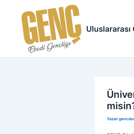
İçeriğe
atla
Uluslararası
Ünive
misin
Yazan
gencde