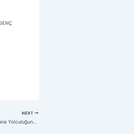
n GENÇ
NEXT
İrfan Nehri’nde Mana Yolculuğuna Davetlisiniz