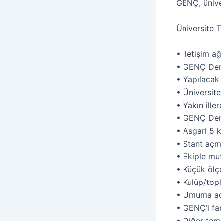
GENÇ, üniver
Üniversite T
• İletişim a
• GENÇ Derg
• Yapılacak 
• Üniversit
• Yakın ille
• GENÇ Dern
• Asgari 5 k
• Stant aç
• Ekiple mu
• Küçük ölç
• Kulüp/top
• Umuma aç
• GENÇ’i fa
• Diğer tem