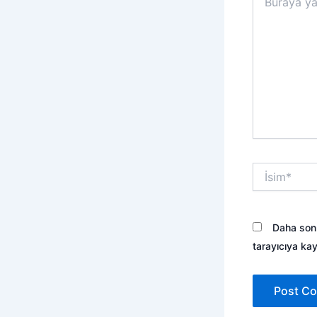
yazın..
İsim*
Daha sonr
tarayıcıya kay