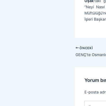
Uşak
‘taki 
“Neyi Nasıl
Müftülüğü’
İşleri Başka
ÖNCEKI
Yorum bı
E-posta adr
Buraya