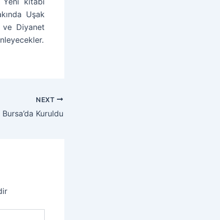
. Yeni kitabı
Yakında Uşak
 ve Diyanet
enleyecekler.
NEXT
ı Bursa’da Kuruldu
dir