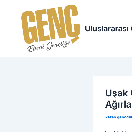
İçeriğe
atla
Uluslararası
Uşak 
Ağırla
Yazan
gencde