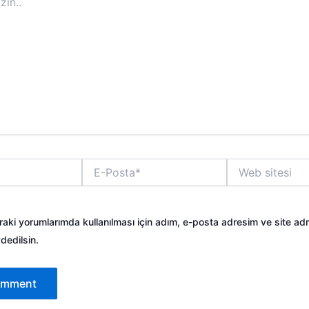
E-
Web
Posta*
sitesi
aki yorumlarımda kullanılması için adım, e-posta adresim ve site ad
dedilsin.