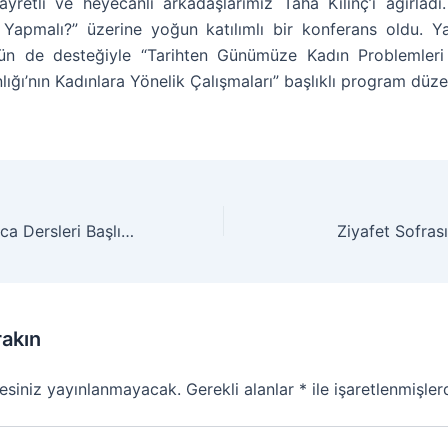
gayretli ve heyecanlı arkadaşlarımız Taha Kılınç’ı ağırladı
 Yapmalı?” üzerine yoğun katılımlı bir konferans oldu. 
nün de desteğiyle “Tarihten Günümüze Kadın Problemleri
nlığı’nın Kadınlara Yönelik Çalışmaları” başlıklı program düz
GENÇ’te Osmanlıca Dersleri Başlıyor!
Ziyafet Sofras
rakın
esiniz yayınlanmayacak.
Gerekli alanlar
*
ile işaretlenmişler