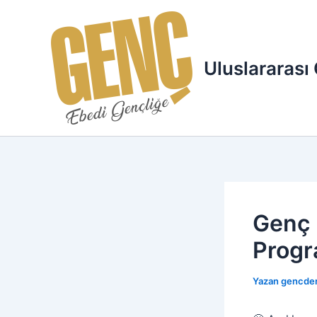
İçeriğe
atla
Uluslararası
Genç 
Progr
Yazan
gencde