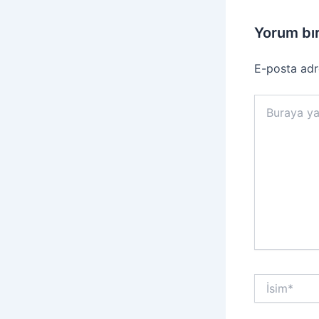
Yorum bı
E-posta adr
Buraya
yazın..
İsim*