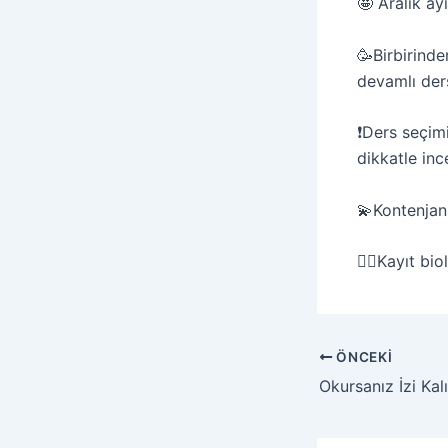
🤩 Aralık ay
🥳Birbirinde
devamlı der
❗Ders seçim
dikkatle in
💫Kontenjanl
👉🏻Kayıt b
ÖNCEKI
Okursanız İzi Kalı