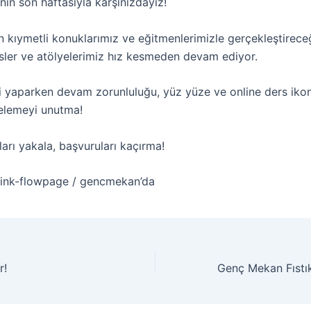
ının son haftasıyla karşınızdayız!
n kıymetli konuklarımız ve eğitmenlerimizle gerçekleştirece
sler ve atölyelerimiz hız kesmeden devam ediyor.
i yaparken devam zorunluluğu, yüz yüze ve online ders ikon
celemeyi unutma!
arı yakala, başvuruları kaçırma!
iolink-flowpage / gencmekan’da
r!