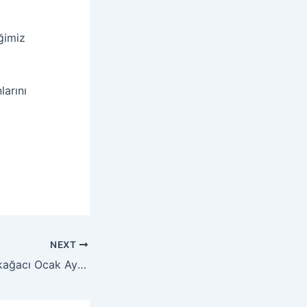
ğimiz
larını
NEXT
Genç Mekan Fıstıkağacı Ocak Ayı Eğitim Takvimi