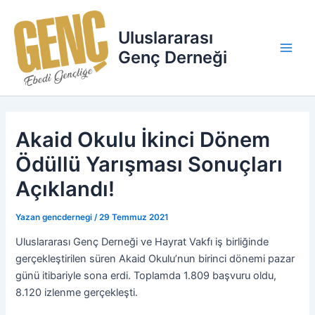
İçeriğe
Main
atla
Uluslararası
Men
Genç Derneği
Akaid Okulu İkinci Dönem
Ödüllü Yarışması Sonuçları
Açıklandı!
Yazan
gencdernegi
/
29 Temmuz 2021
Uluslararası Genç Derneği ve Hayrat Vakfı iş birliğinde
gerçekleştirilen süren Akaid Okulu’nun birinci dönemi pazar
günü itibariyle sona erdi. Toplamda 1.809 başvuru oldu,
8.120 izlenme gerçekleşti.