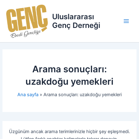
İçeriğe
Main
atla
Uluslararası
Men
Genç Derneği
Arama sonuçları:
uzakdoğu yemekleri
Ana sayfa
Arama sonuçları: uzakdoğu yemekleri
Üzgünüm ancak arama terimlerinizle hiçbir şey eşleşmedi.
Lütfen farklı anahtar kelimelerle tekrar deneyin.