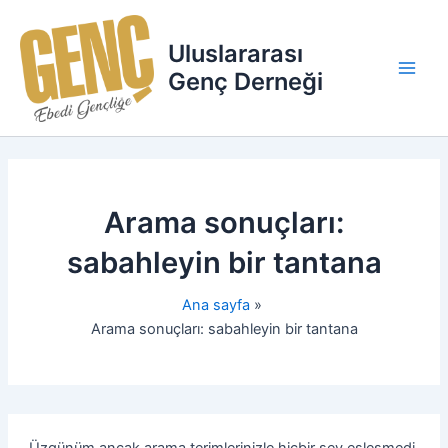
İçeriğe
Main
atla
Uluslararası
Men
Genç Derneği
Arama sonuçları:
sabahleyin bir tantana
Ana sayfa
Arama sonuçları: sabahleyin bir tantana
Üzgünüm ancak arama terimlerinizle hiçbir şey eşleşmedi.