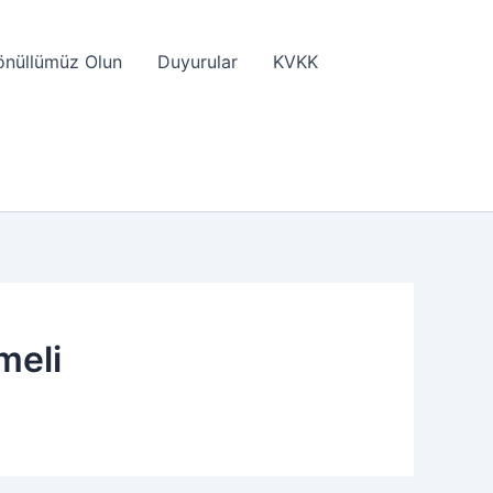
önüllümüz Olun
Duyurular
KVKK
meli