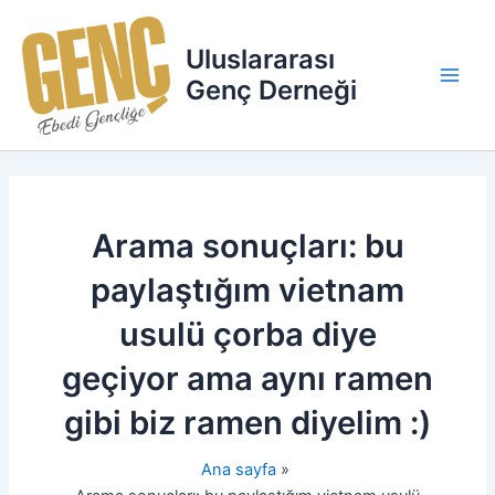
İçeriğe
Main
atla
Uluslararası
Men
Genç Derneği
Arama sonuçları:
bu
paylaştığım vietnam
usulü çorba diye
geçiyor ama aynı ramen
gibi biz ramen diyelim :)
Ana sayfa